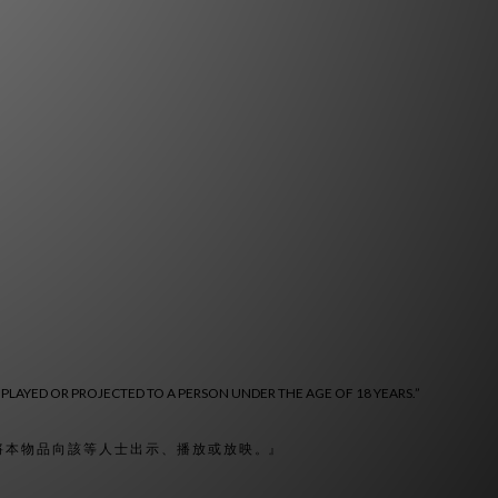
 PLAYED OR PROJECTED TO A PERSON UNDER THE AGE OF 18 YEARS.”
 將 本 物 品 向 該 等 人 士 出 示 、 播 放 或 放 映 。』