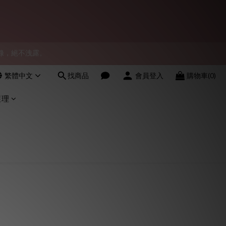
物紀錄，絕不洩露。
會員！
會員！
繁體中文
找商品
會員登入
購物車(0)
護理