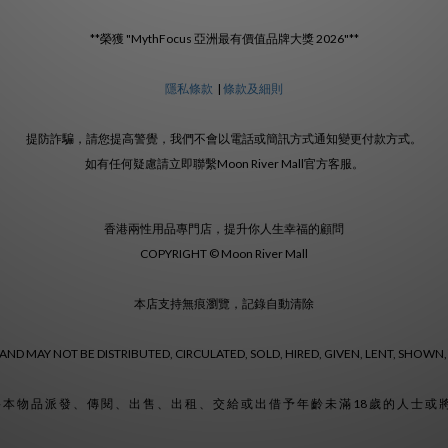
**榮獲 "MythFocus 亞洲最有價值品牌大獎 2026"**
隱私條款
|
條款及細則
提防詐騙，請您提高警覺，我們不會以電話或簡訊方式通知變更付款方式。
如有任何疑慮請立即聯繫Moon River Mall官方客服。
香港兩性用品專門店，提升你人生幸福的顧問
COPYRIGHT © Moon River Mall
本店支持無痕瀏覽，記錄自動清除
ND MAY NOT BE DISTRIBUTED, CIRCULATED, SOLD, HIRED, GIVEN, LENT, SHOWN,
 本 物 品 派 發 、 傳 閱 、 出 售 、 出 租 、 交 給 或 出 借 予 年 齡 未 滿 18 歲 的 人 士 或