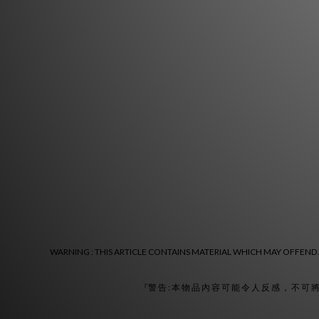
WARNING : THIS ARTICLE CONTAINS MATERIAL WHICH MAY OFFEND A
『警 告 : 本 物 品 內 容 可 能 令 人 反 感 ， 不 可 將