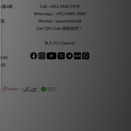
大廈6樓
Call : +852 3460 2478
Whatsapp :
+852 8481 3489
室,
Wechat : moonrivermall
Get QR Code 聯絡我們！
加入TG Channel
:30
:00