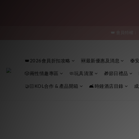
👑 會員特權：
「保密
「保密
👑2026會員折扣攻略
🆕最新優惠及消息
🛟
🎲兩性情趣專區
🧼玩具清潔
🎁節日禮品
🤝🏻KOL合作 & 產品開箱
🛋️時鐘酒店目錄
成