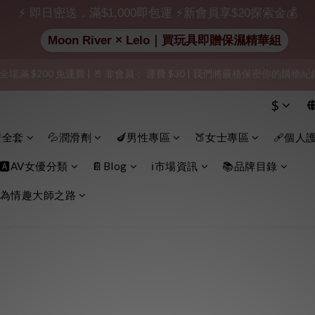
⚡ 即日密送．滿$1,000即包運 ⚡新會員享$20探索金💰
加入會員即享$20購物金  訂單商品好評再享$15購物金
Moon River × Lelo｜買玩具即贈保濕精華組
 全場滿 $200 免運費 | 🚪 非會員： 運費 $30 | 我們將嚴格保密你的購
出貨」（無店鋪資訊、一般紙箱）、隱私保護、加密付款、立即註冊成為
出貨」（無店鋪資訊、一般紙箱）、隱私保護、加密付款、立即註冊成為
$
安全套
💦潤滑劑
🍆男性專區
🍑女士專區
🩹個人
🅰️AV女優分類
📔Blog
ℹ️市場資訊
📚品牌目錄
為情趣大師之路