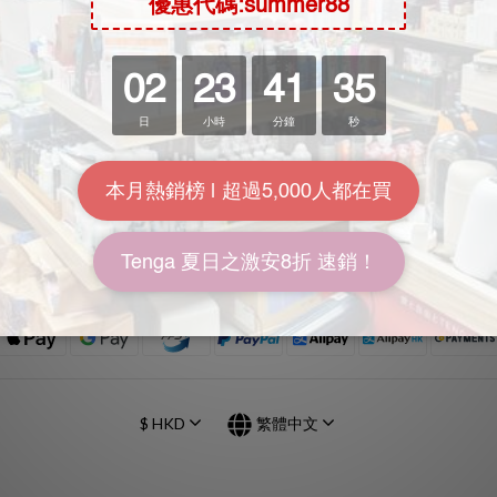
送貨包裝
香港九龍灣宏照道25號源發工業
付款方式
612室
送貨方式
(歡迎預約參觀我們的私人陳列
常見問題：一般用戶
Wtsapp : 852 8481 3489)
退換貨政策
及 觀塘一千尺倉庫
保修及更換
營業時間
星期一至五 : 下午1:00 -> 下午6
星期六 : 上午11:00 -> 下午14
星期日及公眾假期休息
$
HKD
繁體中文