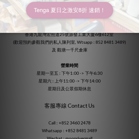
保修及更換
地址
香港九龍灣宏照道25號源發工業大廈6樓612室
(歡迎預約參觀我們的私人陳列室, Wtsapp : 852 8481 3489)
及 觀塘一千尺倉庫
營業時間
星期一至五 : 下午1:00 -> 下午6:30
星期六 : 上午11:00 -> 下午14:00
星期日及公眾假期休息
客服專線 Contact Us
Call : +852 3460 2478
Whatsapp :
+852 8481 3489
Wechat : moonrivermall