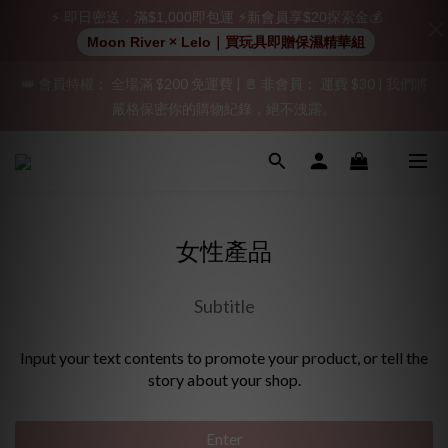
⚡ 即日密送．滿$1,000即包運 ⚡新會員享$20探索金💰
加入會員即享$20購物金  訂單商品好評再享$15購物金
Moon River × Lelo｜買玩具即贈保濕精華組
👑 會員特權： 全場滿 $200 免運費 | 🚪 非會員： 運費 $30 | 我們將
「保密出貨」（無店鋪資訊、一般紙箱）、隱私保護、加密付款、
嚴格保密你的購物紀錄，絕不洩露。
立即註冊成為會員！
「保密出貨」（無店鋪資訊、一般紙箱）、隱私保護、加密付款、
立即註冊成為會員！
女性產品
Subtitle
Input your text contents to promote your product, or tell the
story about your shop.
Enter