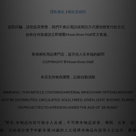
隱私條款
|
條款及細則
提防詐騙，請您提高警覺，我們不會以電話或簡訊方式通知變更付款方式。
如有任何疑慮請立即聯繫Moon River Mall官方客服。
香港兩性用品專門店，提升你人生幸福的顧問
COPYRIGHT © Moon River Mall
本店支持無痕瀏覽，記錄自動清除
WARNING : THIS ARTICLE CONTAINS MATERIAL WHICH MAY OFFEND AND MAY
NOT BE DISTRIBUTED, CIRCULATED, SOLD, HIRED, GIVEN, LENT, SHOWN, PLAYED
OR PROJECTED TO A PERSON UNDER THE AGE OF 18 YEARS.”
『警 告 : 本 物 品 內 容 可 能 令 人 反 感 ， 不 可 將 本 物 品 派 發 、 傳 閱 、 出 售 、 出
租 、 交 給 或 出 借 予 年 齡 未 滿 18 歲 的 人 士 或 將 本 物 品 向 該 等 人 士 出 示 、 播 放