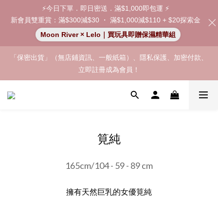
⚡今日下單．即日密送．滿$1,000即包運 ⚡
新會員雙重賞：滿$300減$30 ・ 滿$1,000減$110 + $20探索金
Moon River × Lelo｜買玩具即贈保濕精華組
「保密出貨」（無店鋪資訊、一般紙箱）、隱私保護、加密付款、
「保密出貨」（無店鋪資訊、一般紙箱）、隱私保護、加密付款、
立即註冊成為會員！
立即註冊成為會員！
加入會員即享$20購物金  訂單商品好評再享$15購物金
👑 會員特權： 全場滿 $200 免運費 | 🚪 非會員： 運費 $30 | 我們將
筧純
嚴格保密你的購物紀錄，絕不洩露。
「保密出貨」（無店鋪資訊、一般紙箱）、隱私保護、加密付款、
165cm/104 - 59 - 89 cm
立即註冊成為會員！
擁有天然巨乳的女優筧純