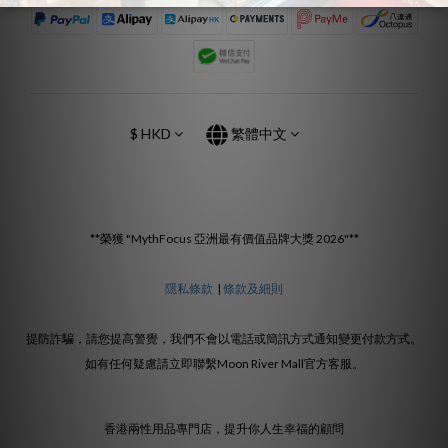
$
HKD
繁體中文
**榮獲 "MythFocus 亞洲最有價值品牌大獎 2026"**
隱私條款
|
條款及細則
提防詐騙，請您提高警覺，我們不會以電話或簡訊方式通知變更付款方式。
如有任何疑慮請立即聯繫Moon River Mall官方客服。
香港兩性用品專門店，提升你人生幸福的顧問