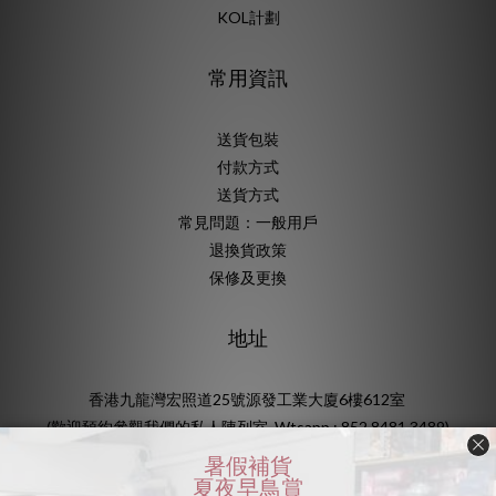
KOL計劃
常用資訊
送貨包裝
付款方式
送貨方式
常見問題：一般用戶
退換貨政策
保修及更換
地址
香港九龍灣宏照道25號源發工業大廈6樓612室
(歡迎預約參觀我們的私人陳列室, Wtsapp : 852 8481 3489)
及 觀塘一千尺倉庫