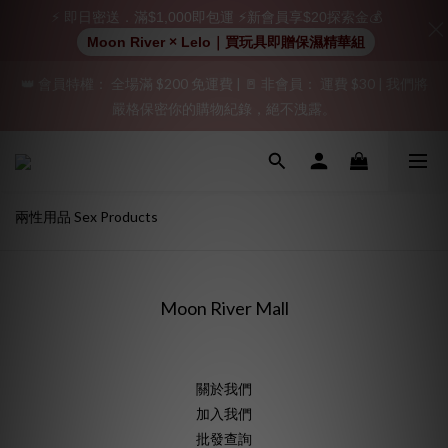
⚡ 即日密送．滿$1,000即包運 ⚡新會員享$20探索金💰
加入會員即享$20購物金  訂單商品好評再享$15購物金
Moon River × Lelo｜買玩具即贈保濕精華組
👑 會員特權： 全場滿 $200 免運費 | 🚪 非會員： 運費 $30 | 我們將
「保密出貨」（無店鋪資訊、一般紙箱）、隱私保護、加密付款、
嚴格保密你的購物紀錄，絕不洩露。
立即註冊成為會員！
「保密出貨」（無店鋪資訊、一般紙箱）、隱私保護、加密付款、
立即註冊成為會員！
兩性用品 Sex Products
Moon River Mall
關於我們
加入我們
批發查詢