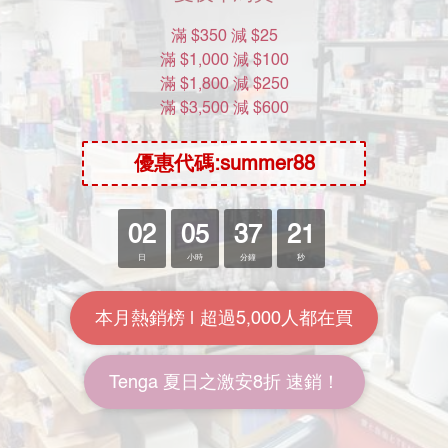
營業時間
星期一至五 : 下午1:00 -> 下午6:30
星期六 : 上午11:00 -> 下午14:00
星期日及公眾假期休息
客服專線 Contact Us
Call : +852 3460 2478
Whatsapp :
+852 8481 3489
Wechat : moonrivermall
Get QR Code 聯絡我們！
加入TG Channel