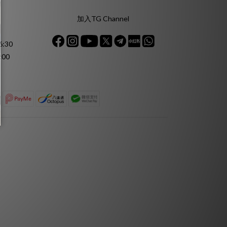
加入TG Channel
:30
:00