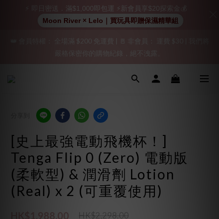
⚡ 即日密送．滿$1,000即包運 ⚡新會員享$20探索金💰
加入會員即享$20購物金  訂單商品好評再享$15購物金
Moon River × Lelo｜買玩具即贈保濕精華組
👑 會員特權： 全場滿 $200 免運費 | 🚪 非會員： 運費 $30 | 我們將
「保密出貨」（無店鋪資訊、一般紙箱）、隱私保護、加密付款、
嚴格保密你的購物紀錄，絕不洩露。
立即註冊成為會員！
「保密出貨」（無店鋪資訊、一般紙箱）、隱私保護、加密付款、
立即註冊成為會員！
分享到
[史上最強電動飛機杯！]
Tenga Flip 0 (Zero) 電動版
(柔軟型) & 潤滑劑 Lotion
(Real) x 2 (可重覆使用)
HK$1,988.00
HK$2,298.00