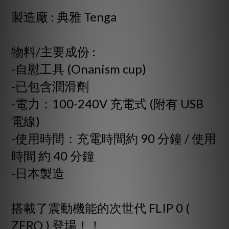
製造廠
:
典雅 Tenga
物料/主要成份
:
-自慰工具 (Onanism cup)
-已包含潤滑劑
-電力：100-240V 充電式 (附有 USB
電線)
-使用時間：充電時間約 90 分鐘 / 使用
時間 約 40 分鐘
-日本製造
搭載了震動機能的次世代 FLIP 0 (
ZERO ) 登場！！