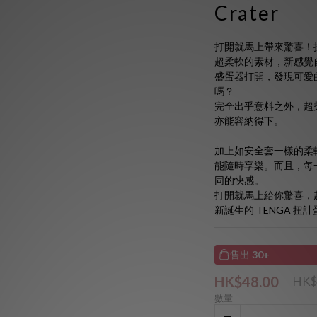
Crater
打開就馬上帶來驚喜！
超柔軟的素材，新感覺
盛蛋器打開，發現可愛
嗎？
完全出乎意料之外，超
亦能容納得下。
加上如安全套一樣的柔
能隨時享樂。而且，每
同的快感。
打開就馬上給你驚喜，
新誕生的 TENGA 扭
售出
30+
HK$48.00
HK$
數量