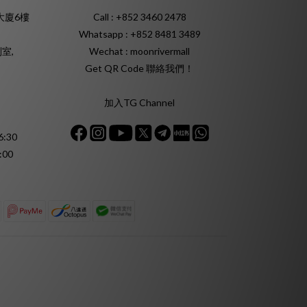
大廈6樓
Call : +852 3460 2478
Whatsapp :
+852 8481 3489
室,
Wechat : moonrivermall
Get QR Code 聯絡我們！
加入TG Channel
:30
:00