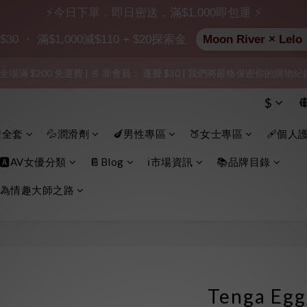
出貨」（無店鋪資訊、一般紙箱）、隱私保護、加密付款、立即註冊成為
⚡今日下單．即日密送．滿$1,000即包運 ⚡
加入會員即享$20購物金  訂單商品好評再享$15購物金
 ・ 滿$1,000減$110 + $20探索金
Moon River ×
 全場滿 $200 免運費 | 🚪 非會員： 運費 $30 | 我們將嚴格保密你的購
出貨」（無店鋪資訊、一般紙箱）、隱私保護、加密付款、立即註冊成為
出貨」（無店鋪資訊、一般紙箱）、隱私保護、加密付款、立即註冊成為
$
安全套
💦潤滑劑
🍆男性專區
🍑女士專區
🩹個人
🅰️AV女優分類
📔Blog
ℹ️市場資訊
📚品牌目錄
為情趣大師之路
Tenga E