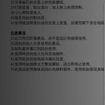
1) 沿著齒孔剝去蛋上的包裝膠紙。
2) 打開蛋蓋，取出蛋白，加入附上的潤滑劑。
3) 小心將陰莖放入。
4) 隨意地如扭動扭蛋。
5) 使用後請將蛋白放回並蓋上蛋蓋。請遵照閣下居住地
注意事項
1) 此乃用完即棄產品，亦不是設計供循環使用。
2) 請勿與他人分享使用此產品。
3) 如私處有傷口則請勿使用。
4) 使用時請勿放入任何其他物件。
5) 使用前請勿加熱或冷藏此扭蛋。
6) 使用時如感覺太亢奮或暈眩，請立即停止使用。
7) 此貨品使用無味及純白色物料製作。使用前如發現臭