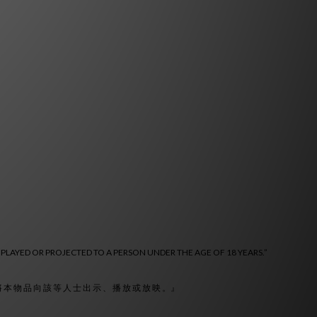
 PLAYED OR PROJECTED TO A PERSON UNDER THE AGE OF 18 YEARS.”
 將 本 物 品 向 該 等 人 士 出 示 、 播 放 或 放 映 。』