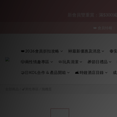
「保密
新會員雙重賞：滿$300減$30
👑 會員特權：
「保密
「保密
👑2026會員折扣攻略
🆕最新優惠及消息
🛟
🎲兩性情趣專區
🧼玩具清潔
🎁節日禮品
🤝🏻KOL合作 & 產品開箱
🛋️時鐘酒店目錄
成
全部商品
/
🍆男性專區
/
飛機蛋