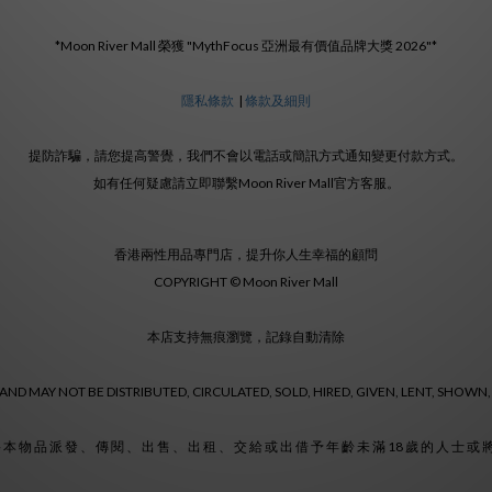
*Moon River Mall 榮獲 "MythFocus 亞洲最有價值品牌大獎 2026"*
隱私條款
|
條款及細則
提防詐騙，請您提高警覺，我們不會以電話或簡訊方式通知變更付款方式。
如有任何疑慮請立即聯繫Moon River Mall官方客服。
香港兩性用品專門店，提升你人生幸福的顧問
COPYRIGHT © Moon River Mall
本店支持無痕瀏覽，記錄自動清除
ND MAY NOT BE DISTRIBUTED, CIRCULATED, SOLD, HIRED, GIVEN, LENT, SHOWN,
 本 物 品 派 發 、 傳 閱 、 出 售 、 出 租 、 交 給 或 出 借 予 年 齡 未 滿 18 歲 的 人 士 或