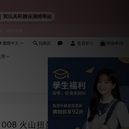
會員！
 Lelo｜買玩具即贈保濕精華組
物紀錄，絕不洩露。
會員！
會員！
繁體中文
找商品
會員登入
購物車(0)
護理
立即購買
gg 008 火山扭蛋