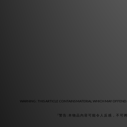
WARNING : THIS ARTICLE CONTAINS MATERIAL WHICH MAY OFFEND A
『警 告 : 本 物 品 內 容 可 能 令 人 反 感 ， 不 可 將