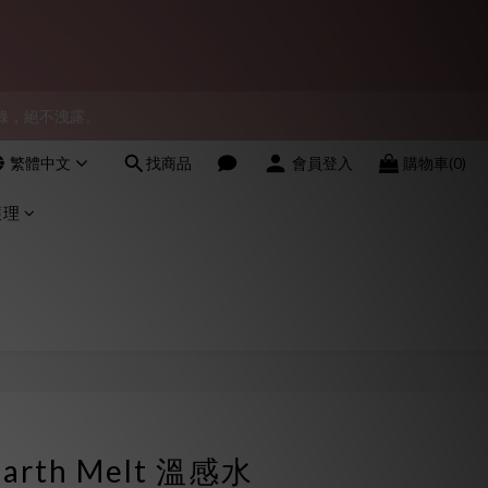
會員！
物紀錄，絕不洩露。
會員！
繁體中文
找商品
會員登入
購物車(0)
會員！
護理
立即購買
 Earth Melt 溫感水