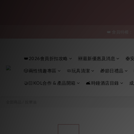
「保密
👑 會員特權：
「保密
「保密
👑2026會員折扣攻略
🆕最新優惠及消息
🛟
🎲兩性情趣專區
🧼玩具清潔
🎁節日禮品
🤝🏻KOL合作 & 產品開箱
🛋️時鐘酒店目錄
成
全部商品
/
按摩油