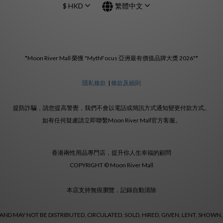
$
HKD
繁體中文
*Moon River Mall 榮獲 "MythFocus 亞洲最有價值品牌大獎 2026"*
隱私條款
|
條款及細則
提防詐騙，請您提高警覺，我們不會以電話或簡訊方式通知變更付款方式。
如有任何疑慮請立即聯繫Moon River Mall官方客服。
香港兩性用品專門店，提升你人生幸福的顧問
COPYRIGHT © Moon River Mall
本店支持無痕瀏覽，記錄自動清除
ND MAY NOT BE DISTRIBUTED, CIRCULATED, SOLD, HIRED, GIVEN, LENT, SHOWN,