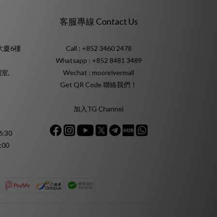
客服專線 Contact Us
大廈6樓
Call : +852 3460 2478
Whatsapp :
+852 8481 3489
室,
Wechat : moonrivermall
Get QR Code 聯絡我們！
加入TG Channel
:30
:00