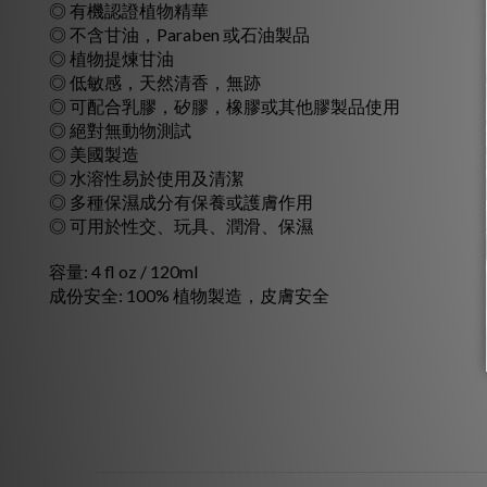
◎ 有機認證植物精華
◎ 不含甘油，Paraben 或石油製品
◎ 植物提煉甘油
◎ 低敏感，天然清香，無跡
◎ 可配合乳膠，矽膠，橡膠或其他膠製品使用
◎ 絕對無動物測試
◎ 美國製造
◎ 水溶性易於使用及清潔
◎ 多種保濕成分有保養或護膚作用
◎ 可用於性交、玩具、潤滑、保濕
容量: 4 fl oz / 120ml
成份安全: 100% 植物製造，皮膚安全