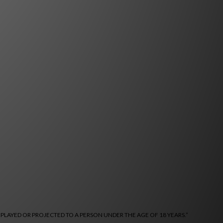
 PLAYED OR PROJECTED TO A PERSON UNDER THE AGE OF 18 YEARS.”