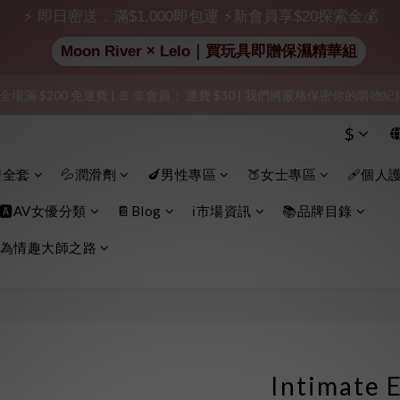
出貨」（無店鋪資訊、一般紙箱）、隱私保護、加密付款、立即註冊成為
⚡ 即日密送．滿$1,000即包運 ⚡新會員享$20探索金💰
Moon River × Lelo｜買玩具即贈保濕精華組
加入會員即享$20購物金  訂單商品好評再享$15購物金
 全場滿 $200 免運費 | 🚪 非會員： 運費 $30 | 我們將嚴格保密你的購
出貨」（無店鋪資訊、一般紙箱）、隱私保護、加密付款、立即註冊成為
$
出貨」（無店鋪資訊、一般紙箱）、隱私保護、加密付款、立即註冊成為
安全套
💦潤滑劑
🍆男性專區
🍑女士專區
🩹個人
🅰️AV女優分類
📔Blog
ℹ️市場資訊
📚品牌目錄
為情趣大師之路
Intimate