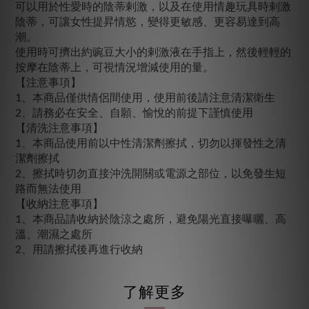
可以用於性愛時的陰蒂剌激，以及在使用情趣玩具時剌激
陰蒂，可讓女性提昇情慾，變得更敏感、更容易達到高
潮。
使用時可擠出約豌豆大小的剌激液在手指上，然後輕輕的
按摩在陰蒂上，可視情況增減使用的量。
【注意事項】
1、本商品僅供情侶間使用，使用前後請注意清潔衛生
2、請務必在安全、自願、愉悅的前提下謹慎使用
【清洗注意事項】
1、本商品使用前以中性清潔劑擦拭，切勿以揮發性之清
潔劑擦拭
2、擦拭時切勿直接沖洗開關或電源之部位，以免發生短
路而無法使用
【收納注意事項】
1、本商品請收納於陰涼之處所，避免陽光直接曝曬、高
溫、潮濕之處所
2、用請擦拭後再進行收納
了解更多