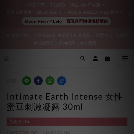
立即註冊成為會員！
⚡今日下單．即日密送．滿$1,000即包運 ⚡
新會員雙重賞：滿$300減$30 ・ 滿$1,000減$110 + $20探索金
加入會員即享$20購物金  訂單商品好評再享$15購物金
Moon River × Lelo｜買玩具即贈保濕精華組
👑 會員特權： 全場滿 $200 免運費 | 🚪 非會員： 運費 $30 | 我們將
「保密出貨」（無店鋪資訊、一般紙箱）、隱私保護、加密付款、
嚴格保密你的購物紀錄，絕不洩露。
立即註冊成為會員！
「保密出貨」（無店鋪資訊、一般紙箱）、隱私保護、加密付款、
立即註冊成為會員！
分享到
Intimate Earth Intense 女性
蜜豆刺激凝露 30ml
售出
10+
HK$228.00
HK$299.00