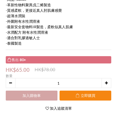
-革新性物料聚異戊二烯製造
-質感柔軟，更接近真人肘肌膚感覺
-超薄水潤裝
-外圍附有水性潤滑液
-最新安全套物料IR製造，柔軟似真人肌膚
-水潤配方 附有水性潤滑液
-適合對乳膠過敏人士
-泰國製造
售出
80+
HK$65.00
HK$78.00
數量
加入購物車
立即購買
加入追蹤清單