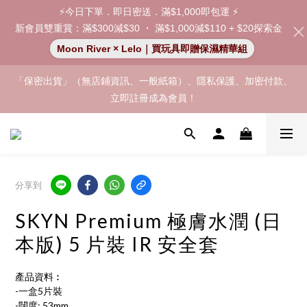
⚡今日下單．即日密送．滿$1,000即包運 ⚡
新會員雙重賞：滿$300減$30 ・ 滿$1,000減$110 + $20探索金
Moon River × Lelo｜買玩具即贈保濕精華組
「保密出貨」（無店鋪資訊、一般紙箱）、隱私保護、加密付款、
「保密出貨」（無店鋪資訊、一般紙箱）、隱私保護、加密付款、
立即註冊成為會員！
立即註冊成為會員！
加入會員即享$20購物金  訂單商品好評再享$15購物金
👑 會員特權： 全場滿 $200 免運費 | 🚪 非會員： 運費 $30 | 我們將
分享到
嚴格保密你的購物紀錄，絕不洩露。
SKYN Premium 極膚水潤 (日
「保密出貨」（無店鋪資訊、一般紙箱）、隱私保護、加密付款、
立即註冊成為會員！
本版) 5 片裝 IR 安全套
產品資料︰
-一盒5片裝
-闊度: 53mm