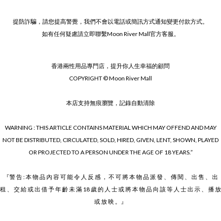
提防詐騙，請您提高警覺，我們不會以電話或簡訊方式通知變更付款方式。
如有任何疑慮請立即聯繫Moon River Mall官方客服。
香港兩性用品專門店，提升你人生幸福的顧問
COPYRIGHT © Moon River Mall
本店支持無痕瀏覽，記錄自動清除
WARNING : THIS ARTICLE CONTAINS MATERIAL WHICH MAY OFFEND AND MAY
NOT BE DISTRIBUTED, CIRCULATED, SOLD, HIRED, GIVEN, LENT, SHOWN, PLAYED
OR PROJECTED TO A PERSON UNDER THE AGE OF 18 YEARS.”
『警 告 : 本 物 品 內 容 可 能 令 人 反 感 ， 不 可 將 本 物 品 派 發 、 傳 閱 、 出 售 、 出
租 、 交 給 或 出 借 予 年 齡 未 滿 18 歲 的 人 士 或 將 本 物 品 向 該 等 人 士 出 示 、 播 放
或 放 映 。』